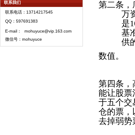
模糊预测理论APP软件订购须知
联系我们
第二条，
模糊预测理论短线快频手稿
万
联系电话：13714217545
模糊预测系统中线股票精选
QQ：597691383
是
1
模糊预测理论资产管理须知
基
E-mail：
mohuyuce@vip.163.com
模糊预测理论特训须知
微信号：mohuyuce
供
模糊预测系统培训教材购买须知
数值。
模糊预测APP软件A类权限代理销售流程
第四条，
能让股票
于五个交
仓的票，
去掉弱势