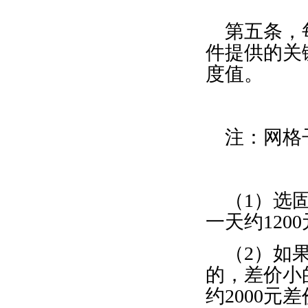
第五条，
件提供的关
度值。
注：网格
（
1
）选
一天约
1200
（
2
）如
的，差价小
约
2000
元差