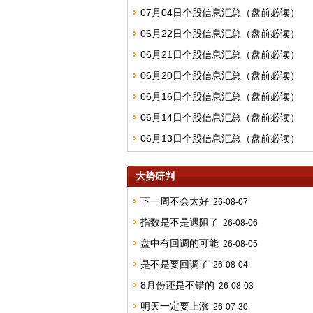
07月04日个股信息汇总（盘前必读）
06月22日个股信息汇总（盘前必读）
06月21日个股信息汇总（盘前必读）
06月20日个股信息汇总（盘前必读）
06月16日个股信息汇总（盘前必读）
06月14日个股信息汇总（盘前必读）
06月13日个股信息汇总（盘前必读）
大势研判
下一周不会太好
26-08-07
指数是不是遇阻了
26-08-06
盘中有回调的可能
26-08-05
是不是要回调了
26-08-04
8月份还是不错的
26-08-03
明天一定要上涨
26-07-30