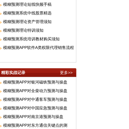
模糊预测理论短线快频手稿
模糊预测系统中线股票精选
模糊预测理论资产管理须知
模糊预测理论特训须知
模糊预测系统培训教材购买须知
模糊预测APP软件A类权限代理销售流程
精彩实战记录
更多>>
模糊预测APP对银河磁铁预测与操盘
模糊预测APP对全柴动力预测与操盘
模糊预测APP对中通客车预测与操盘
模糊预测APP对中国应急预测与操盘
模糊预测APP对南京港预测与操盘
模糊预测APP对东方通信关键点的测