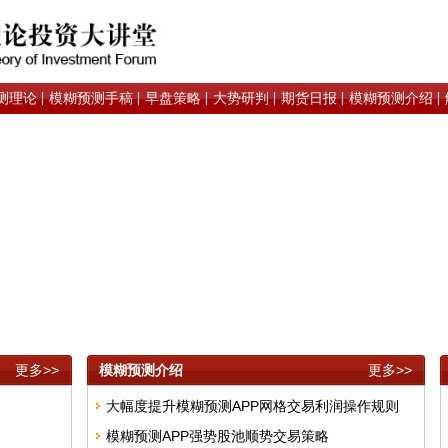
测理论
模糊预测手稿
早盘策略
大势研判
期货日报
模糊预测介绍
更多>>
模糊预测介绍
更多>>
大幅度提升模糊预测APP网格交易利润操作规则
模糊预测APP强势股池顺势交易策略