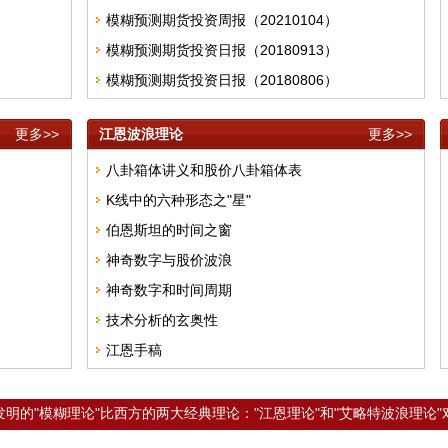
模糊预测期货投资周报（20210104）
模糊预测期货投资日报（20180913）
模糊预测期货投资日报（20180806）
更多>>
江恩波浪理论
更多>>
八卦箱体讲义和股价八卦箱体表
K线中的六种形态之"星"
伯恩斯坦的时间之窗
神奇数字与股价波浪
神奇数字和时间周期
技术分析的玄奥性
江恩手稿
明的"模糊理论"比西方的两大经典理论："江恩理论"和"艾略特波浪理论