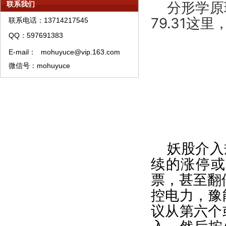
模糊预测理论APP软件订购须知
分形学原
联系我们
模糊预测理论短线快频手稿
79.31这
联系电话：13714217545
模糊预测系统中线股票精选
QQ：597691383
模糊预测理论资产管理须知
E-mail：
mohuyuce@vip.163.com
模糊预测理论特训须知
微信号：mohuyuce
模糊预测系统培训教材购买须知
模糊预测APP软件A类权限代理销售流程
妖股介入
续的涨停或
票，甚至翻
控电力，豫
议从第六个