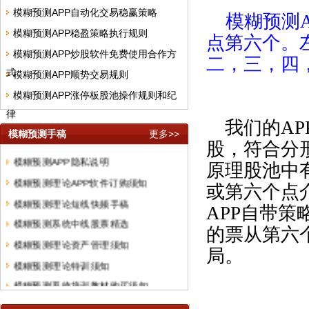
模糊预测APP自动化交易稳赢策略
​
模糊预测
模糊预测APP稳盈策略执行规则
点第六个。
模糊预测APP炒股软件免费使用合作方
二，三，四
式
模糊预测APP顺势交易规则
模糊预测APP涨停板股池操作规则和纪
律
我
们的
AP
模糊预测手稿
更多>>
股，符合分
原理股池中
或第六个点
APP
自带策
的票从第六
局。
模糊预测APP隐私说明