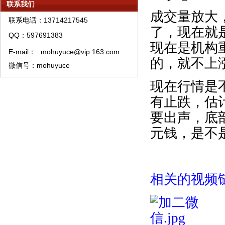
联系我们
模糊预测系统中线股票精选
成交量放大
联系电话：13714217545
模糊预测理论资产管理须知
了，现在就
QQ：597691383
模糊预测理论特训须知
现在是机构
E-mail：
mohuyuce@vip.163.com
模糊预测系统培训教材购买须知
的，就不上
微信号：mohuyuce
模糊预测APP软件A类权限代理销售流程
现在行情是
有止跌，估
要出声，底
元钱，是不
相关的视频