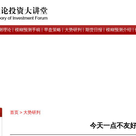
测理论
模糊预测手稿
早盘策略
大势研判
期货日报
模糊预测介绍
首页
>
大势研判
今天一点不友