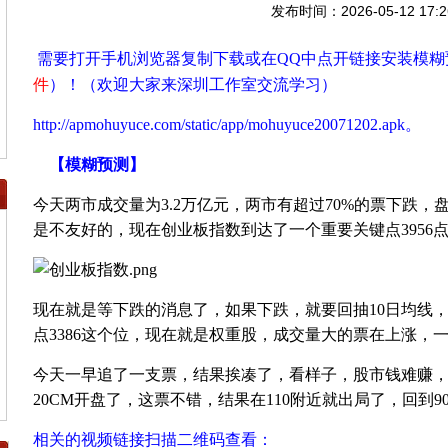
发布时间：2026-05-12 17:2
需要打开手机浏览器复制下载或在
QQ
中点开链接安装模糊
件
）！
（
欢迎大家来深圳工作室交流学习
）
http://apmohuyuce.com/static/app/mohuyuce20071202.apk
。
【模糊预测】
今天两市成交量为
3.2
万亿元，两市有超过
70%
的票下跌，
是不友好的，现在创业板指数到达了一个重要关键点
3956
现在就是等下跌的消息了，如果下跌，就要回抽
10
日均线
点
3386
这个位，现在就是权重股，成交量大的票在上涨，
今天一早追了一支票，结果挨凑了，看样子，股市钱难赚
20CM
开盘了，这票不错，结果在
110
附近就出局了，回到
9
相关的视频链接扫描二维码查看：