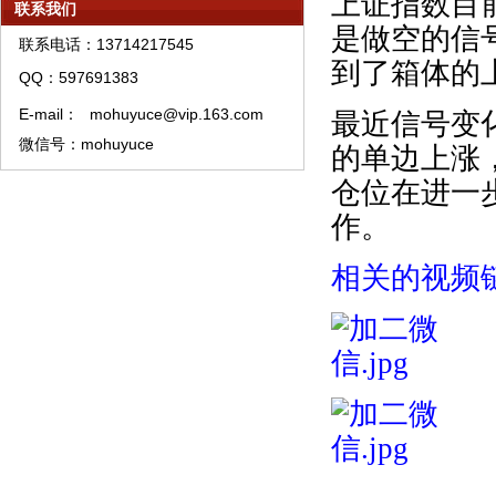
上证指数目
模糊预测系统中线股票精选
联系我们
是做空的信
模糊预测理论资产管理须知
联系电话：13714217545
到了箱体的
模糊预测理论特训须知
QQ：597691383
模糊预测系统培训教材购买须知
E-mail：
mohuyuce@vip.163.com
最近信号变
模糊预测APP软件A类权限代理销售流程
微信号：mohuyuce
的单边上涨
仓位在进一
作。
相关的视频