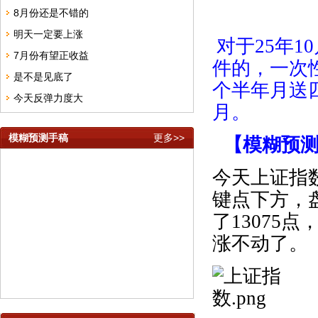
8月份还是不错的
明天一定要上涨
对于
25年1
7月份有望正收益
件的，一次
是不是见底了
个半年月送
今天反弹力度大
月。
模糊预测手稿
更多>>
【模糊预
今天上证指
键点下方，
了
13075
点
涨不动了。
模糊预测APP隐私说明
模糊预测理论APP软件订购须知