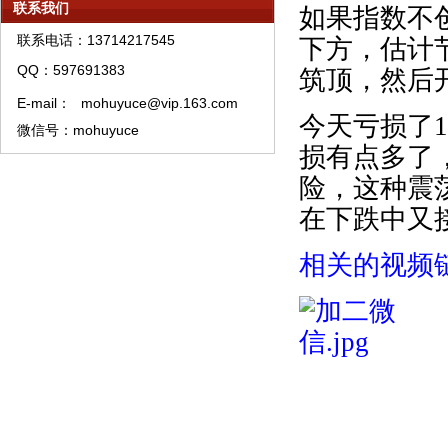
联系我们
如果指数不
模糊预测理论短线快频手稿
联系电话：13714217545
下方，估计
模糊预测系统中线股票精选
QQ：597691383
筑顶，然后
模糊预测理论资产管理须知
E-mail：
mohuyuce@vip.163.com
模糊预测理论特训须知
今天亏损了
1
微信号：mohuyuce
模糊预测系统培训教材购买须知
损有点多了
模糊预测APP软件A类权限代理销售流程
险，这种震
在下跌中又
相关的视频